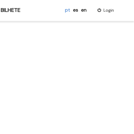
 BILHETE
pt
es
en
Login