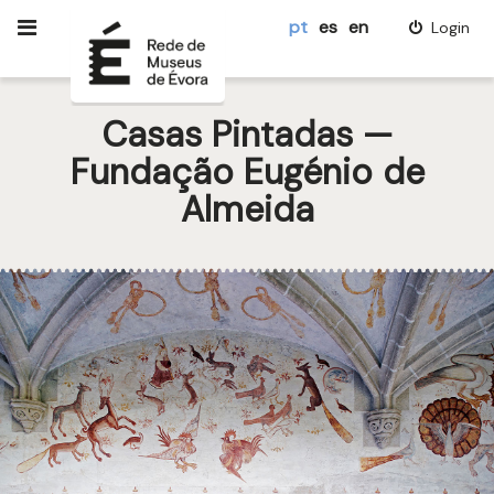
pt
es
en
Login
Casas Pintadas —
Fundação Eugénio de
Almeida