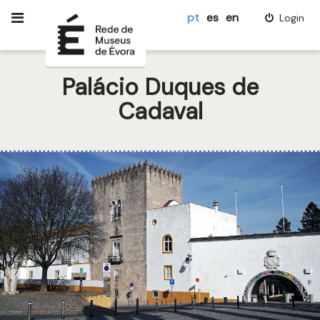
pt
es
en
Login
Palácio Duques de
Cadaval