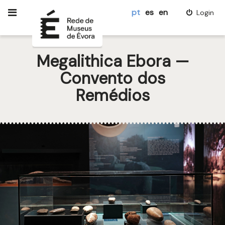
pt
es
en
Login
Megalithica Ebora —
Convento dos
Remédios