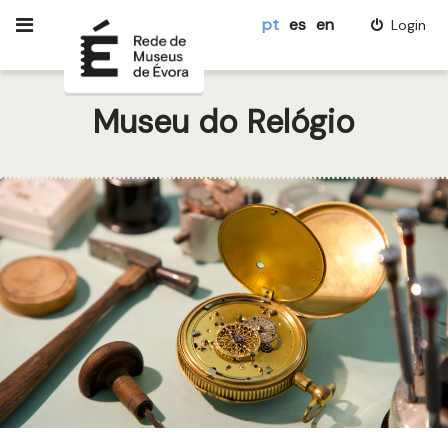
pt
es
en
Login
Museu do Relógio