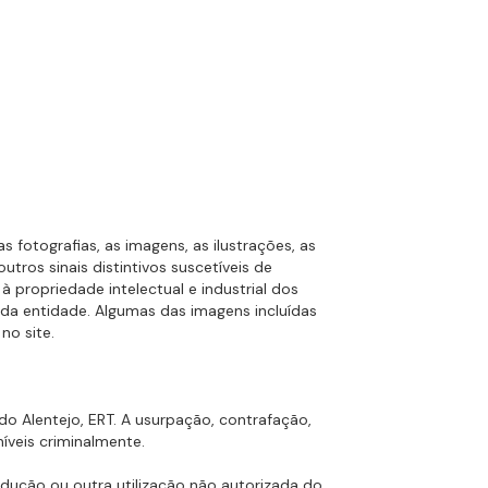
s fotografias, as imagens, as ilustrações, as
tros sinais distintivos suscetíveis de
 à propriedade intelectual e industrial dos
o da entidade. Algumas das imagens incluídas
no site.
do Alentejo, ERT. A usurpação, contrafação,
íveis criminalmente.
rodução ou outra utilização não autorizada do