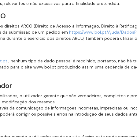
 relevantes e não excessivos para a finalidade pretendida.
CO
 direitos ARCO (Direito de Acesso à Informação, Direito à Retifica
vés da submissão de um pedido em
https://www.bol.pt/Ajuda/DadosP
a durante o exercício dos direitos ARCO, também poderá utilizar o
t.pt
, nenhum tipo de dado pessoal é recolhido; portanto, não há t
onado para o site
www.bol.pt
produzindo assim uma cedência de da
ador
bilizados, o utilizador garante que são verdadeiros, completos e pr
ou modificação dos mesmos.
avés da comunicação de informações incorretas, imprecisas ou inco
or poderá corrigir os possíveis erros na introdução de seus dados an
ador quando o utilizador acede ao site. Assim, este pode armazenar