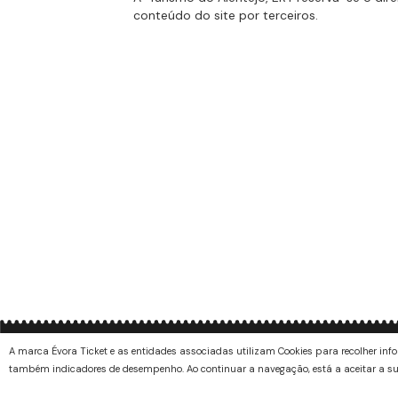
conteúdo do site por terceiros.
A marca Évora Ticket e as entidades associadas utilizam Cookies para recolher info
Sobre nós
também indicadores de desempenho. Ao continuar a navegação, está a aceitar a su
Ajude-nos a melhorar o Évora Ticket da Rede de Museus de
Évora. Agradecemos a sua opinião e sugestões, que poderá