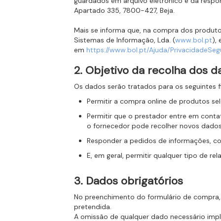
guardados em arquivo eletrónico e da respon
Apartado 335, 7800-427, Beja.
Mais se informa que, na compra dos produtos
Sistemas de Informação, Lda. (
www.bol.pt
),
em
https://www.bol.pt/Ajuda/PrivacidadeSe
2. Objetivo da recolha dos 
Os dados serão tratados para os seguintes f
Permitir a compra online de produtos sel
Permitir que o prestador entre em conta
o fornecedor pode recolher novos dados 
Responder a pedidos de informações, con
E, em geral, permitir qualquer tipo de re
3. Dados obrigatórios
No preenchimento do formulário de compra, 
pretendida.
A omissão de qualquer dado necessário impl