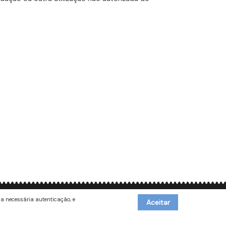
a necessária autenticação, e
Megalithica Ebora — Convento dos Remédios