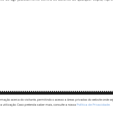
rmação acerca do visitante, permitindo o acesso a áreas privadas do website onde sej
Évora Ticket - Rede de Museus
Política de Privacidade.
a utilização. Caso pretenda saber mais, consulte a nossa
Casa Nobre e Ruínas da Rua de Burgos