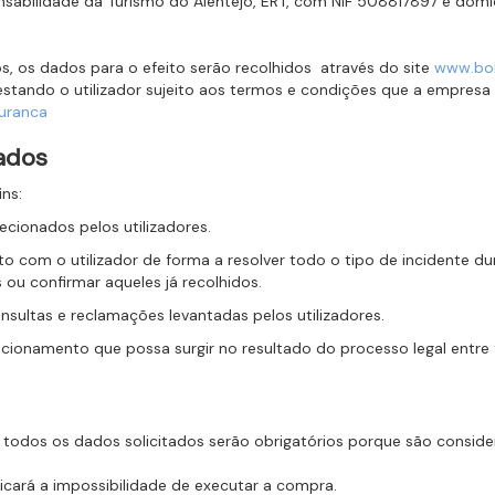
sabilidade da Turismo do Alentejo, ERT, com NIF 508817897 e domicíl
, os dados para o efeito serão recolhidos através do site
www.bol
 estando o utilizador sujeito aos termos e condições que a empres
guranca
dados
ins:
ecionados pelos utilizadores.
to com o utilizador de forma a resolver todo o tipo de incidente d
ou confirmar aqueles já recolhidos.
sultas e reclamações levantadas pelos utilizadores.
lacionamento que possa surgir no resultado do processo legal entre 
todos os dados solicitados serão obrigatórios porque são consider
icará a impossibilidade de executar a compra.