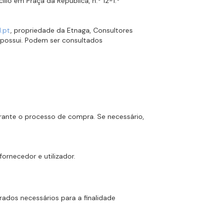
io em Praça da República, n.º 12-1.º
.pt
, propriedade da Etnaga, Consultores
a possui. Podem ser consultados
urante o processo de compra. Se necessário,
fornecedor e utilizador.
ados necessários para a finalidade