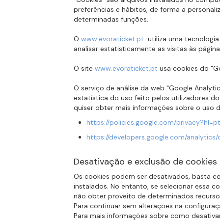
preferências e hábitos, de forma a personali
determinadas funções.
O
www.evoraticket.pt
utiliza uma tecnologia
analisar estatisticamente as visitas às página
O site
www.evoraticket.pt
usa cookies do "Go
O serviço de análise da web "Google Analytic
estatística do uso feito pelos utilizadores d
quiser obter mais informações sobre o uso de
https://policies.google.com/privacy?hl=p
https://developers.google.com/analytics/
Desativação e exclusão de cookies
Os cookies podem ser desativados, basta con
instalados. No entanto, se selecionar essa 
não obter proveito de determinados recurso
Para continuar sem alterações na configuraçã
Para mais informações sobre como desativar 