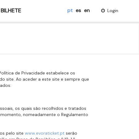
 BILHETE
pt
es
en
Login
 Política de Privacidade estabelece os
o site. Ao aceder a este site e sempre que
nados:
ssoais, os quais são recolhidos e tratados
cada momento, nomeadamente o Regulamento
os pelo site
www.evoraticket.pt
serão