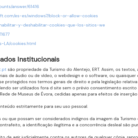
counts/answer/61416
oft.com/es-es/windows7/block-or-allow-cookies
b/habilitar-y-deshabilitar-cookies-que-los-sitios-we
T1677
es-LA/cookies.html
ados Institucionais
t.pt
são propriedade da Turismo do Alentejo, ERT. Assim, os textos, a
iais de áudio ou de vídeo, o webdesign e o software, ou quaisquer ou
se protegidos nos termos gerais de direito e pela legislação relativa
dendo ser utilizados fora d site sem o prévio consentimento escrit
Rede de Museus de Évora, cedidas apenas para efeitos de inserção 
onteúdo estritamente para seu uso pessoal.
egais ou que possam ser considerados indignos da imagem da Turismo 
afeito, a identificação ilegítima e a concorrência desleal são pun
ito de agir judicialmente contra os autores de qualquer cópia, rep