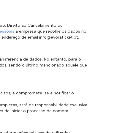
ção, Direito ao Cancelamento ou
essoais
à empresa que recolhe os dados no
 endereço de email info@evoraticket.pt.
ransferência de dados. No entanto, para o
dos, sendo o último mencionado aquele que
ecisos, e compromete-se a notificar o
mpletas, será de responsabilidade exclusiva
tes de iniciar o processo de compra.
 informações básicas do utilizador,