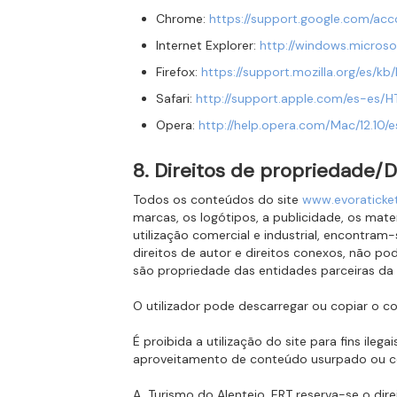
Chrome:
https://support.google.com/ac
Internet Explorer:
http://windows.micros
Firefox:
https://support.mozilla.org/es/k
Safari:
http://support.apple.com/es-es/H
Opera:
http://help.opera.com/Mac/12.10/
8. Direitos de propriedade/D
Todos os conteúdos do site
www.evoraticke
marcas, os logótipos, a publicidade, os mater
utilização comercial e industrial, encontram-
direitos de autor e direitos conexos, não po
são propriedade das entidades parceiras da 
O utilizador pode descarregar ou copiar o c
É proibida a utilização do site para fins il
aproveitamento de conteúdo usurpado ou contr
A Turismo do Alentejo, ERT reserva-se o dire