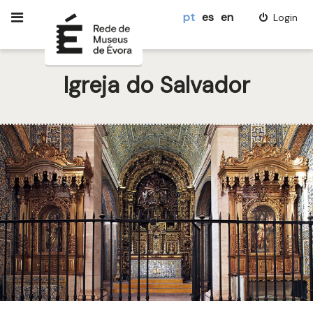
pt
es
en
Login
Igreja do Salvador